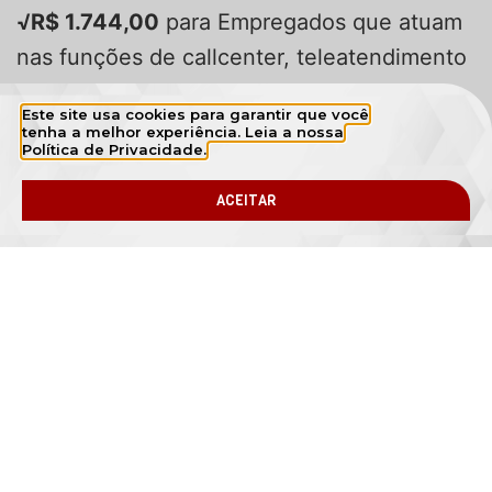
√R$ 1.744,00
para Empregados que atuam
nas funções de callcenter, teleatendimento
e assemelhados
Este site usa cookies para garantir que você
tenha a melhor experiência. Leia a nossa
√R$ 2.032,00
para Empregados que atuam
Política de Privacidade.
na função de Técnico de Seguros.
ACEITAR
GOSTOU DESSE ARTIGO?
Compartilhe pelo Facebook
Compartilhe pelo WhatsApp